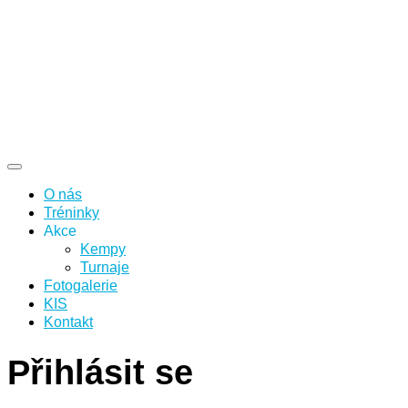
O nás
Tréninky
Akce
Kempy
Turnaje
Fotogalerie
KIS
Kontakt
Přihlásit se