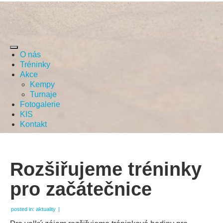
O nás
Tréninky
Akce
Kempy
Turnaje
Fotogalerie
KIS
Kontakt
Rozšiřujeme tréninky
pro začátečnice
posted in:
aktuality
|