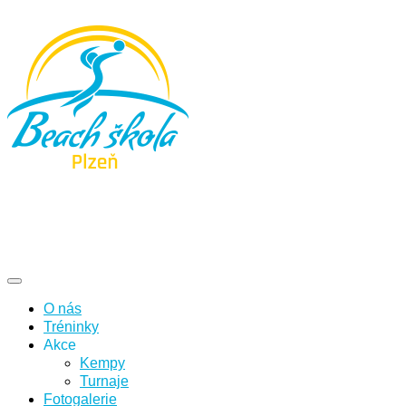
O nás
Tréninky
Akce
Kempy
Turnaje
Fotogalerie