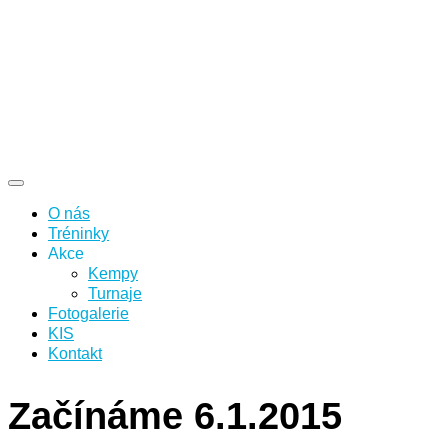
O nás
Tréninky
Akce
Kempy
Turnaje
Fotogalerie
KIS
Kontakt
Začínáme 6.1.2015